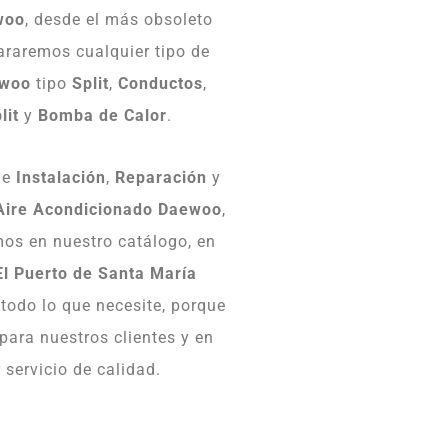
woo
, desde el más obsoleto
araremos cualquier tipo de
ewoo
tipo
Split
,
Conductos
,
lit
y
Bomba
de
Calor
.
de
Instalación
,
Reparación
y
Aire Acondicionado Daewoo
,
mos en nuestro catálogo, en
El Puerto de Santa María
todo lo que necesite, porque
para nuestros clientes y en
 servicio de calidad.