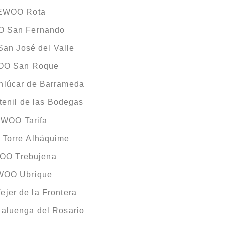
AEWOO Rota
O San Fernando
an José del Valle
WOO San Roque
lúcar de Barrameda
enil de las Bodegas
EWOO Tarifa
Torre Alháquime
WOO Trebujena
EWOO Ubrique
jer de la Frontera
aluenga del Rosario