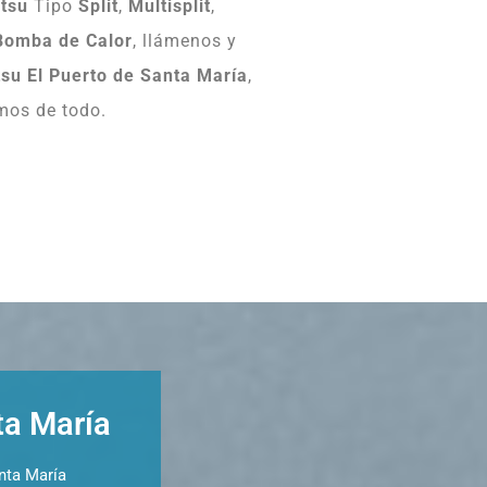
itsu
Tipo
Split
,
Multisplit
,
Bomba
de
Calor
, llámenos y
tsu El Puerto de Santa María
,
mos de todo.
ta María
nta María