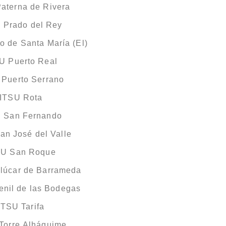
aterna de Rivera
 Prado del Rey
o de Santa María (El)
U Puerto Real
 Puerto Serrano
AITSU Rota
U San Fernando
an José del Valle
SU San Roque
lúcar de Barrameda
enil de las Bodegas
ITSU Tarifa
Torre Alháquime