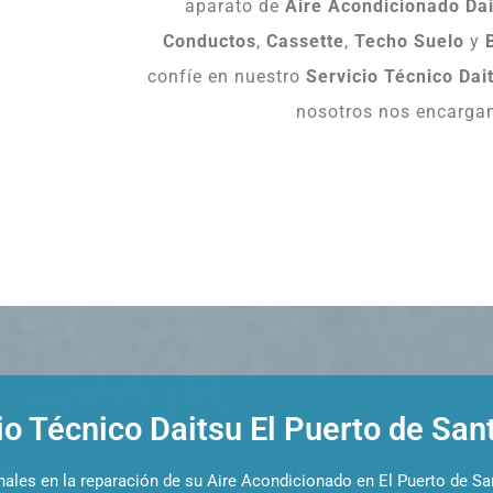
aparato de
Aire Acondicionado Da
Conductos
,
Cassette
,
Techo
Suelo
y
confíe en nuestro
Servicio Técnico Dai
nosotros nos encarga
io Técnico Daitsu El Puerto de San
nales en la reparación de su Aire Acondicionado en El Puerto de Sa